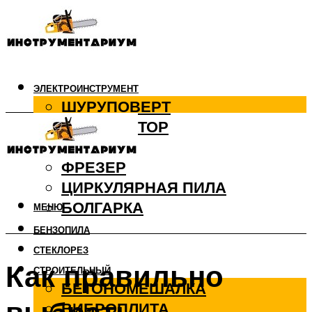
ЭЛЕКТРОИНСТРУМЕНТ
ШУРУПОВЕРТ
ПЕРФОРАТОР
ДРЕЛЬ
ФРЕЗЕР
ЦИРКУЛЯРНАЯ ПИЛА
БОЛГАРКА
МЕНЮ
БЕНЗОПИЛА
СТЕКЛОРЕЗ
Как правильно
СТРОИТЕЛЬНЫЙ
БЕТОНОМЕШАЛКА
ВИБРОПЛИТА