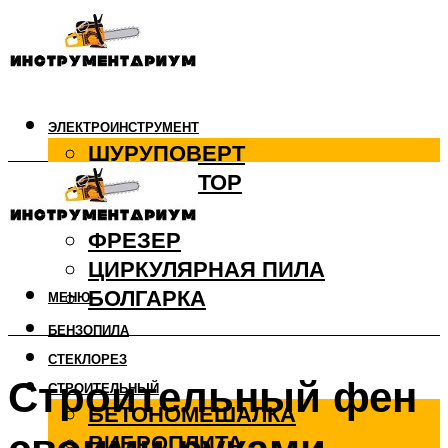
ЭЛЕКТРОИНСТРУМЕНТ
ШУРУПОВЕРТ
ПЕРФОРАТОР
ДРЕЛЬ
ФРЕЗЕР
ЦИРКУЛЯРНАЯ ПИЛА
БОЛГАРКА
МЕНЮ
БЕНЗОПИЛА
СТЕКЛОРЕЗ
Строительный фен
СТРОИТЕЛЬНЫЙ
БЕТОНОМЕШАЛКА
ВИБРОПЛИТА