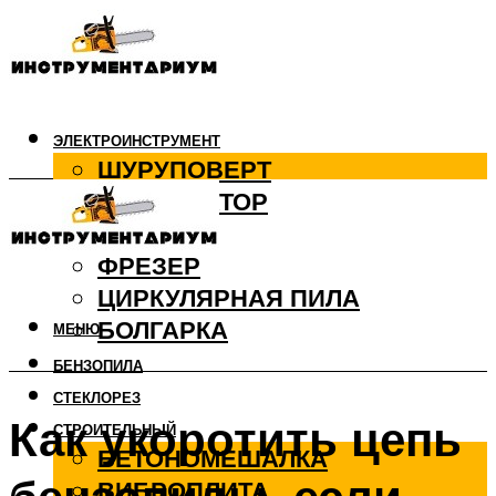
ЭЛЕКТРОИНСТРУМЕНТ
ШУРУПОВЕРТ
ПЕРФОРАТОР
ДРЕЛЬ
ФРЕЗЕР
ЦИРКУЛЯРНАЯ ПИЛА
БОЛГАРКА
МЕНЮ
БЕНЗОПИЛА
СТЕКЛОРЕЗ
Как укоротить цепь
СТРОИТЕЛЬНЫЙ
БЕТОНОМЕШАЛКА
ВИБРОПЛИТА