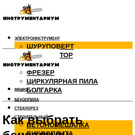
ЭЛЕКТРОИНСТРУМЕНТ
ШУРУПОВЕРТ
ПЕРФОРАТОР
ДРЕЛЬ
ФРЕЗЕР
ЦИРКУЛЯРНАЯ ПИЛА
БОЛГАРКА
МЕНЮ
БЕНЗОПИЛА
СТЕКЛОРЕЗ
Как выбрать
СТРОИТЕЛЬНЫЙ
БЕТОНОМЕШАЛКА
ВИБРОПЛИТА