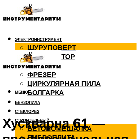
ЭЛЕКТРОИНСТРУМЕНТ
ШУРУПОВЕРТ
ПЕРФОРАТОР
ДРЕЛЬ
ФРЕЗЕР
ЦИРКУЛЯРНАЯ ПИЛА
БОЛГАРКА
МЕНЮ
БЕНЗОПИЛА
СТЕКЛОРЕЗ
Хускварна 61 —
СТРОИТЕЛЬНЫЙ
БЕТОНОМЕШАЛКА
ВИБРОПЛИТА