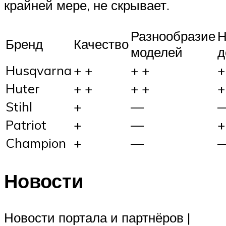
крайней мере, не скрывает.
Разнообразие
Н
Бренд
Качество
моделей
д
Husqvarna
+ +
+ +
+
Huter
+ +
+ +
+
Stihl
+
—
Patriot
+
—
+
Champion
+
—
Новости
Новости портала и партнёров |