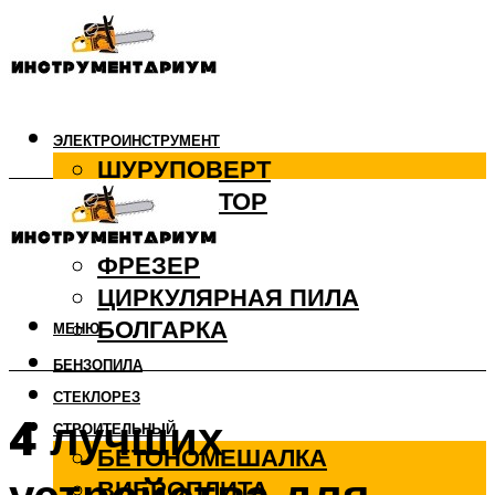
ЭЛЕКТРОИНСТРУМЕНТ
ШУРУПОВЕРТ
ПЕРФОРАТОР
ДРЕЛЬ
ФРЕЗЕР
ЦИРКУЛЯРНАЯ ПИЛА
БОЛГАРКА
МЕНЮ
БЕНЗОПИЛА
СТЕКЛОРЕЗ
4 лучших
СТРОИТЕЛЬНЫЙ
БЕТОНОМЕШАЛКА
ВИБРОПЛИТА