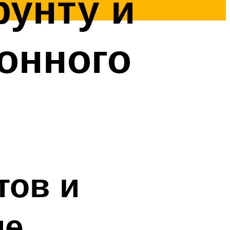
рунту и
онного
тов и
ие