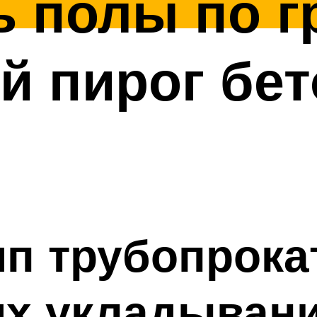
ь полы по г
 пирог бет
п трубопрока
их укладыван