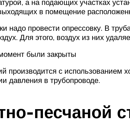
турой, а на подающих участках уста
 выходящих в помещение расположен
и надо провести опрессовку. В труба
здух. Для этого, воздух из них удал
 момент были закрыты
й производится с использованием хо
и давления в трубопроводе.
тно-песчаной с