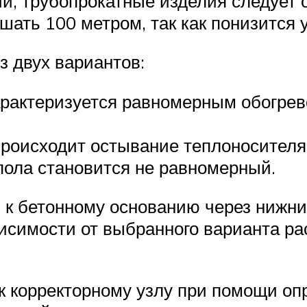
ий, трубопрокатные изделия следует 
ать 100 метром, так как понизится 
з двух вариантов:
ктеризуется равномерным обогревом
происходит остывание теплоносителя
пола становится не равномерный.
 к бетонному основанию через нижни
исимости от выбранного варианта ра
 корректорному узлу при помощи опр