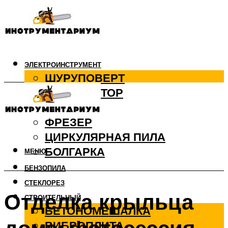
ЭЛЕКТРОИНСТРУМЕНТ
ШУРУПОВЕРТ
ПЕРФОРАТОР
ДРЕЛЬ
ФРЕЗЕР
ЦИРКУЛЯРНАЯ ПИЛА
БОЛГАРКА
МЕНЮ
БЕНЗОПИЛА
СТЕКЛОРЕЗ
Отделка крыльца
СТРОИТЕЛЬНЫЙ
БЕТОНОМЕШАЛКА
ВИБРОПЛИТА