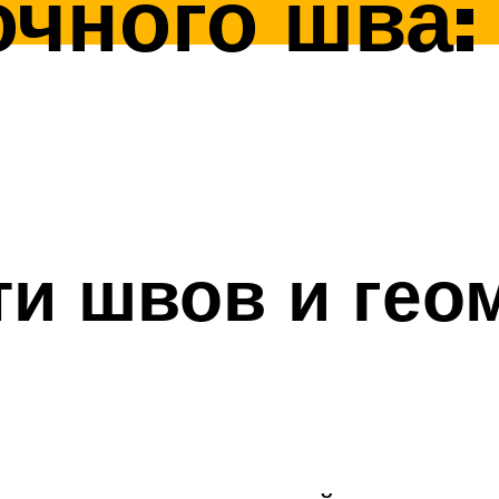
очного шва: 
и швов и гео