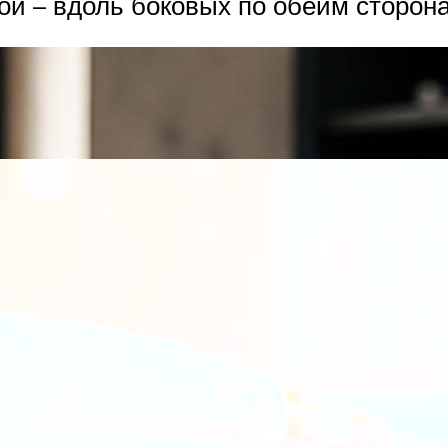
ой – вдоль боковых по обеим сторон