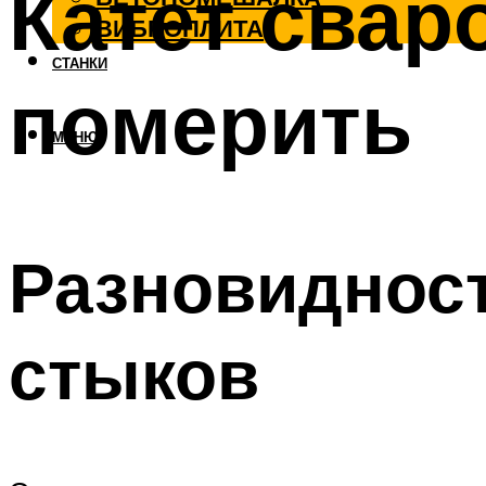
Катет свар
ВИБРОПЛИТА
СТАНКИ
померить
МЕНЮ
Разновидност
стыков