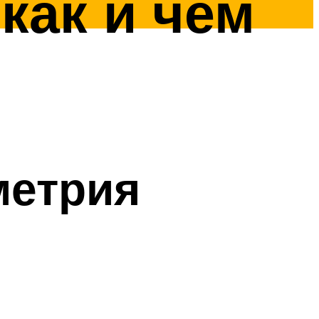
как и чем
метрия