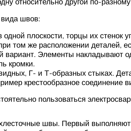
ну относительно другой по-разному
 вида швов:
одной плоскости, торцы их стенок у
ри том же расположении деталей, ес
й вариант. Элементы накладывают од
ль кромки.
видных, Г- и Т-образных стыках. Дет
пример крестообразное соединение ви
тоятельно пользоваться электросвар
ахлесточные швы. Первый выполняю