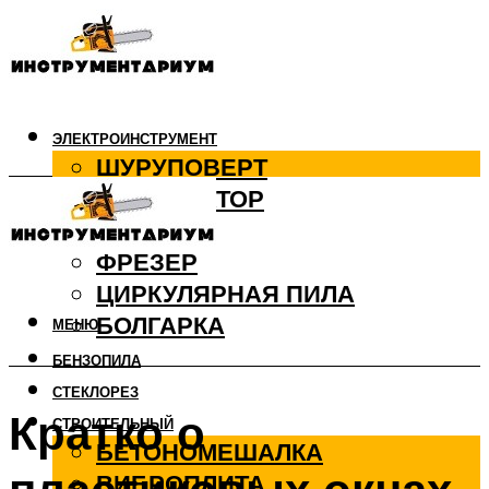
ЭЛЕКТРОИНСТРУМЕНТ
ШУРУПОВЕРТ
ПЕРФОРАТОР
ДРЕЛЬ
ФРЕЗЕР
ЦИРКУЛЯРНАЯ ПИЛА
БОЛГАРКА
МЕНЮ
БЕНЗОПИЛА
СТЕКЛОРЕЗ
Кратко о
СТРОИТЕЛЬНЫЙ
БЕТОНОМЕШАЛКА
ВИБРОПЛИТА