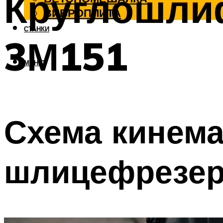
Круглошли
ВИБРОПЛИТА
СТАНКИ
3М151
МЕНЮ
Схема кинема
шлицефрезер