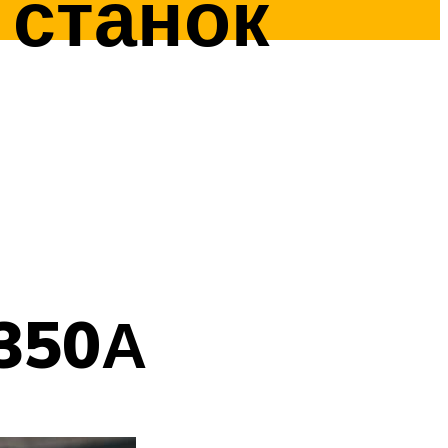
станок
350А