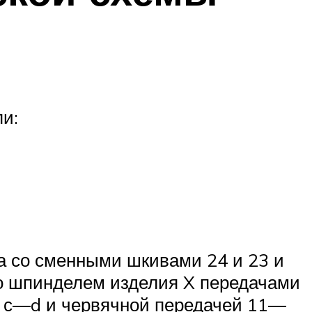
и:
а со сменными шкивами 24 и 23 и
о шпинделем изделия X передачами
 с—d и червячной передачей 11—