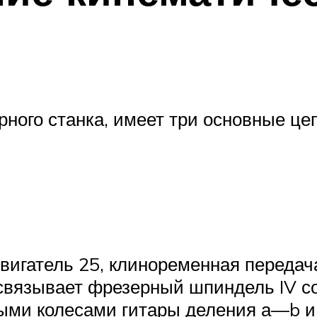
ого станка, имеет три основные цеп
вигатель 25, клиноременная передач
связывает фрезерный шпиндель IV с
ыми колесами гитары деления а—b и