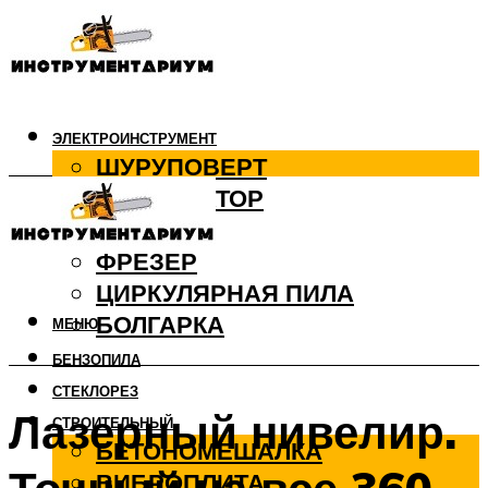
ЭЛЕКТРОИНСТРУМЕНТ
ШУРУПОВЕРТ
ПЕРФОРАТОР
ДРЕЛЬ
ФРЕЗЕР
ЦИРКУЛЯРНАЯ ПИЛА
БОЛГАРКА
МЕНЮ
БЕНЗОПИЛА
СТЕКЛОРЕЗ
Лазерный нивелир.
СТРОИТЕЛЬНЫЙ
БЕТОНОМЕШАЛКА
ВИБРОПЛИТА