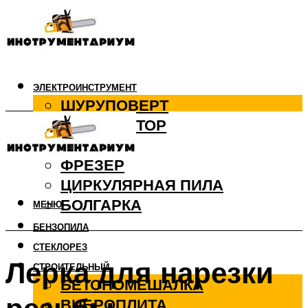
ЭЛЕКТРОИНСТРУМЕНТ
ШУРУПОВЕРТ
ПЕРФОРАТОР
ДРЕЛЬ
ФРЕЗЕР
ЦИРКУЛЯРНАЯ ПИЛА
БОЛГАРКА
МЕНЮ
БЕНЗОПИЛА
СТЕКЛОРЕЗ
Лерка для нарезки
СТРОИТЕЛЬНЫЙ
БЕТОНОМЕШАЛКА
ВИБРОПЛИТА