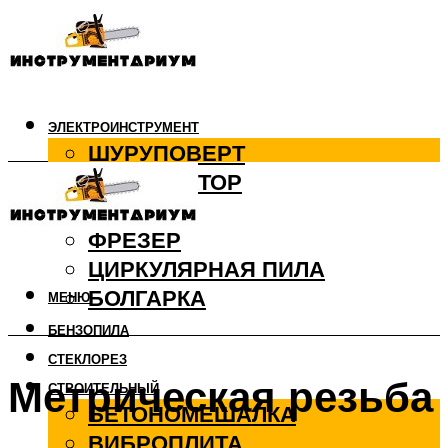
ЭЛЕКТРОИНСТРУМЕНТ
ШУРУПОВЕРТ
ПЕРФОРАТОР
ДРЕЛЬ
ФРЕЗЕР
ЦИРКУЛЯРНАЯ ПИЛА
БОЛГАРКА
МЕНЮ
БЕНЗОПИЛА
СТЕКЛОРЕЗ
Метрическая резьба
СТРОИТЕЛЬНЫЙ
БЕТОНОМЕШАЛКА
ВИБРОПЛИТА