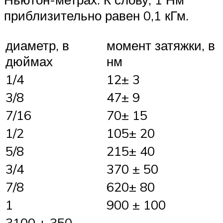
приблизительно равен 0,1 кГм.
диаметр, в
момент затяжки, в
дюймах
нм
1/4
12± 3
3/8
47± 9
7/16
70± 15
1/2
105± 20
5/8
215± 40
3/4
370 ± 50
7/8
620± 80
1
900 ± 100
3100 ± 350