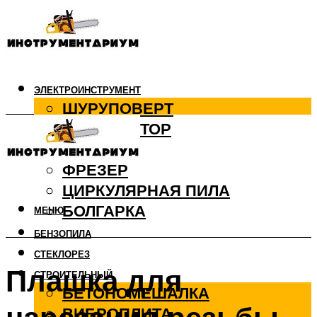
ЭЛЕКТРОИНСТРУМЕНТ
ШУРУПОВЕРТ
ПЕРФОРАТОР
ДРЕЛЬ
ФРЕЗЕР
ЦИРКУЛЯРНАЯ ПИЛА
БОЛГАРКА
МЕНЮ
БЕНЗОПИЛА
СТЕКЛОРЕЗ
Плашка для
СТРОИТЕЛЬНЫЙ
БЕТОНОМЕШАЛКА
ВИБРОПЛИТА