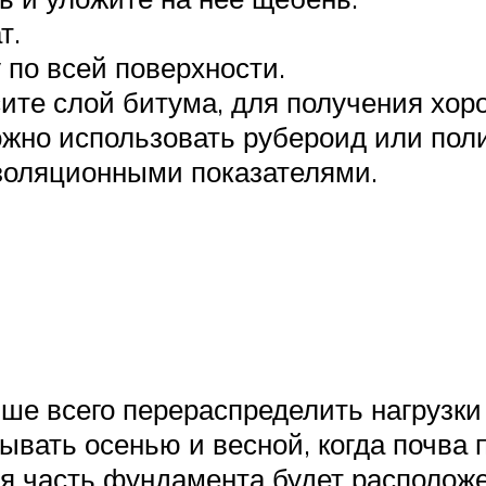
т.
 по всей поверхности.
ите слой битума, для получения хор
ожно использовать рубероид или пол
золяционными показателями.
учше всего перераспределить нагрузк
вать осенью и весной, когда почва 
яя часть фундамента будет располож