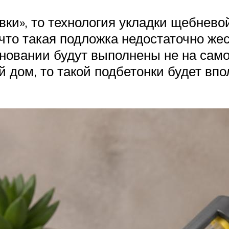
овки», то технология укладки щебнев
 что такая подложка недостаточно ж
новании будут выполнены не на само
 дом, то такой подбетонки будет впо