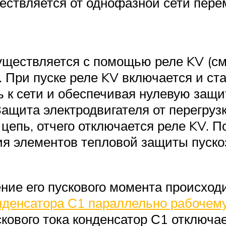
ствляется от однофазной сети пере
уществляется с помощью реле KV (см.
). При пуске реле KV включается и с
 к сети и обеспечивая нулевую защит
 Защита электродвигателя от перегру
 цепь, отчего отключается реле KV. 
ния элементов тепловой защиты пуско
ние его пускового момента происход
онденсатора С1 параллельно рабочем
кового тока конденсатор С1 отключае