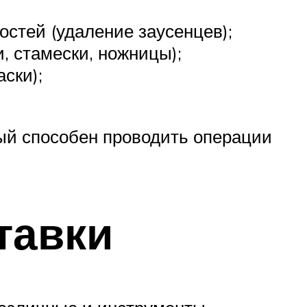
остей (удаление заусенцев);
, стамески, ножницы);
ски);
ый способен проводить операции
тавки