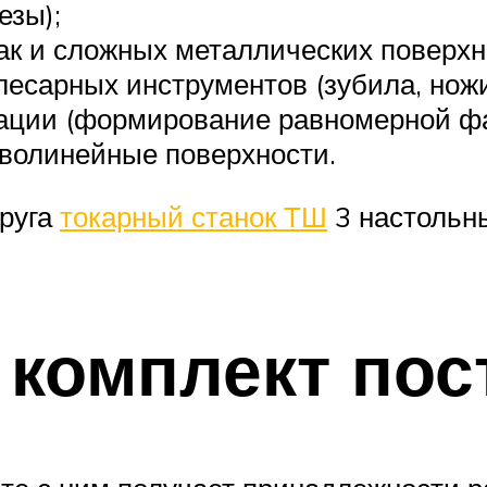
езы);
так и сложных металлических поверхн
есарных инструментов (зубила, ножи
рации (формирование равномерной фа
иволинейные поверхности.
круга
токарный станок ТШ
3 настольн
комплект пос