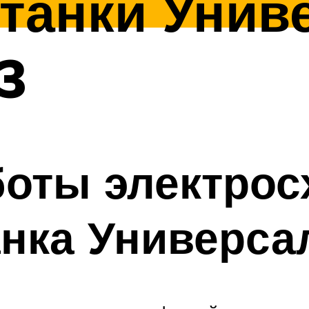
танки Униве
3
боты электро
анка Универса