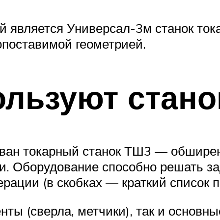
 является Универсал-3м станок ток
опоставимой геометрией.
ользуют стан
ован токарный станок ТШ3 — обшире
. Оборудование способно решать за
ации (в скобках — краткий список п
енты (сверла, метчики), так и основ