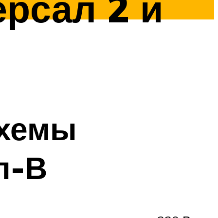
рсал 2 и
схемы
л-В