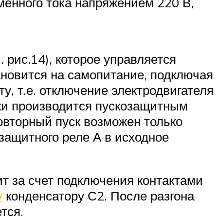
менного тока напряжением 220 В,
 рис.14), которое управляется
тановится на самопитание, подключая
у, т.е. отключение электродвигателя
зки производится пускозащитным
Повторный пуск возможен только
защитного реле А в исходное
ит за счет подключения контактами
у
конденсатору С2. После разгона
тся.