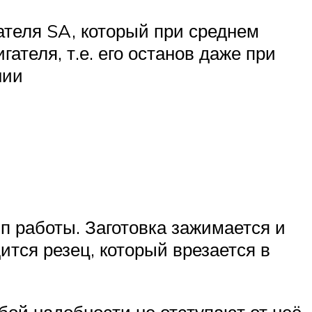
теля SA, который при среднем
ателя, т.е. его останов даже при
нии
 работы. Заготовка зажимается и
ится резец, который врезается в
ой надобности не отступают от неё.