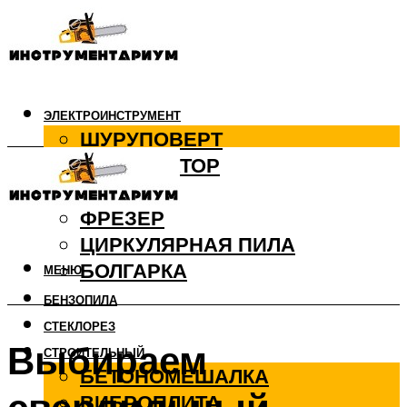
ЭЛЕКТРОИНСТРУМЕНТ
ШУРУПОВЕРТ
ПЕРФОРАТОР
ДРЕЛЬ
ФРЕЗЕР
ЦИРКУЛЯРНАЯ ПИЛА
БОЛГАРКА
МЕНЮ
БЕНЗОПИЛА
СТЕКЛОРЕЗ
Выбираем
СТРОИТЕЛЬНЫЙ
БЕТОНОМЕШАЛКА
ВИБРОПЛИТА