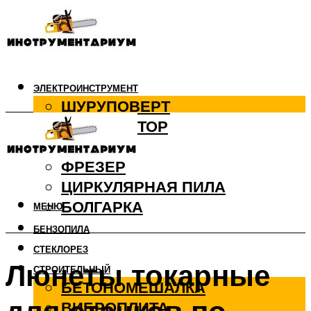
ЭЛЕКТРОИНСТРУМЕНТ
ШУРУПОВЕРТ
ПЕРФОРАТОР
ДРЕЛЬ
ФРЕЗЕР
ЦИРКУЛЯРНАЯ ПИЛА
БОЛГАРКА
МЕНЮ
БЕНЗОПИЛА
СТЕКЛОРЕЗ
Люнеты токарные
СТРОИТЕЛЬНЫЙ
БЕТОНОМЕШАЛКА
ВИБРОПЛИТА