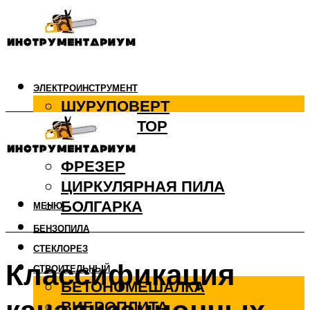
ЭЛЕКТРОИНСТРУМЕНТ
ШУРУПОВЕРТ
ПЕРФОРАТОР
ДРЕЛЬ
ФРЕЗЕР
ЦИРКУЛЯРНАЯ ПИЛА
БОЛГАРКА
МЕНЮ
БЕНЗОПИЛА
СТЕКЛОРЕЗ
Классификация
СТРОИТЕЛЬНЫЙ
БЕТОНОМЕШАЛКА
ВИБРОПЛИТА