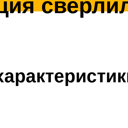
ция сверли
характеристик