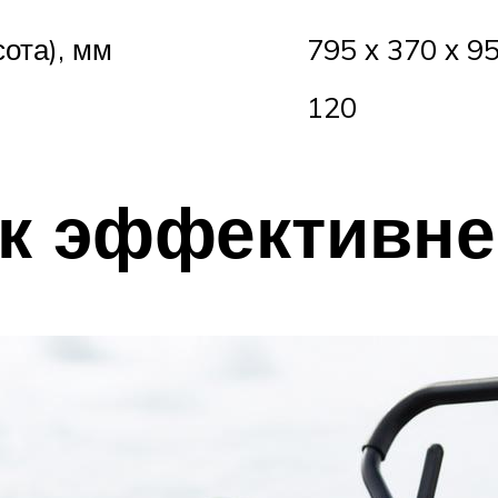
ота), мм
795 х 370 х 9
120
ок эффективне