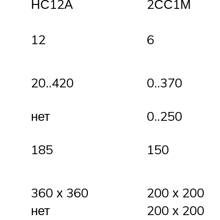
НС12А
2СС1М
12
6
20..420
0..370
нет
0..250
185
150
360 х 360
200 х 200
нет
200 х 200