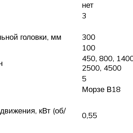
нет
3
ной головки, мм
300
100
450, 800, 1400
н
2500, 4500
5
Морзе В18
движения, кВт (об/
0,55