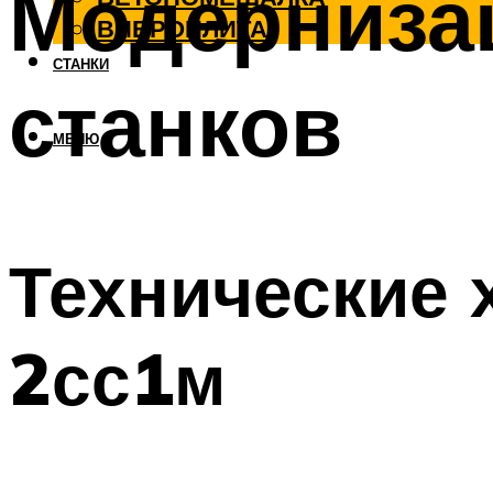
Модерниза
ВИБРОПЛИТА
СТАНКИ
станков
МЕНЮ
Технические 
2сс1м