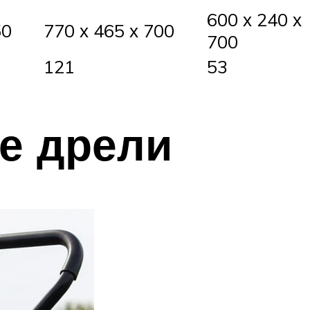
600 х 240 х
50
770 х 465 х 700
700
121
53
е дрели