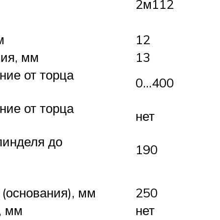
2м112
м
12
ия, мм
13
ие от торца
0…400
ие от торца
нет
пинделя до
190
(основания), мм
250
, мм
нет