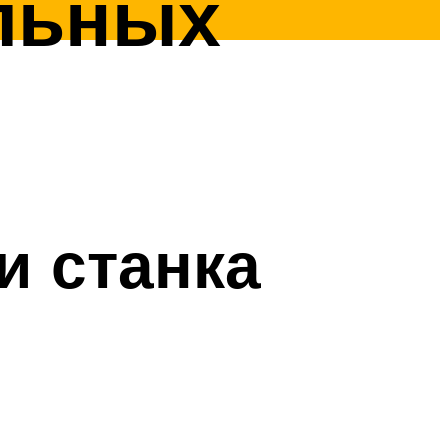
льных
и станка