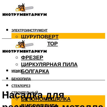
ЭЛЕКТРОИНСТРУМЕНТ
ШУРУПОВЕРТ
ПЕРФОРАТОР
ДРЕЛЬ
ФРЕЗЕР
ЦИРКУЛЯРНАЯ ПИЛА
БОЛГАРКА
МЕНЮ
БЕНЗОПИЛА
СТЕКЛОРЕЗ
Насадка для
СТРОИТЕЛЬНЫЙ
БЕТОНОМЕШАЛКА
ВИБРОПЛИТА