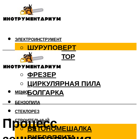
ЭЛЕКТРОИНСТРУМЕНТ
ШУРУПОВЕРТ
ПЕРФОРАТОР
ДРЕЛЬ
ФРЕЗЕР
ЦИРКУЛЯРНАЯ ПИЛА
БОЛГАРКА
МЕНЮ
БЕНЗОПИЛА
СТЕКЛОРЕЗ
Процесс
СТРОИТЕЛЬНЫЙ
БЕТОНОМЕШАЛКА
ВИБРОПЛИТА