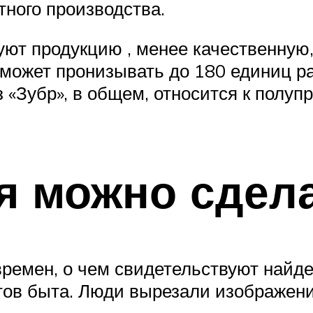
тного производства.
ют продукцию , менее качественную,
 может пронизывать до 180 единиц р
з «Зубр», в общем, относится к полу
я можно сдел
времен, о чем свидетельствуют найд
тов быта. Люди вырезали изображен