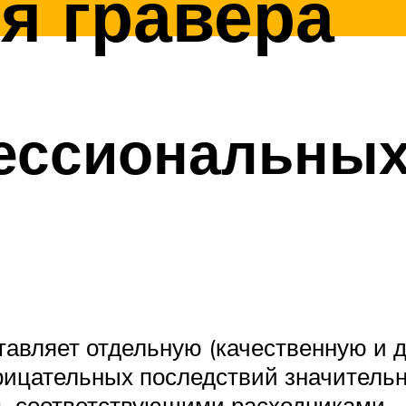
я гравера
ессиональных
вляет отдельную (качественную и д
рицательных последствий значительн
ть соответствующими расходниками.