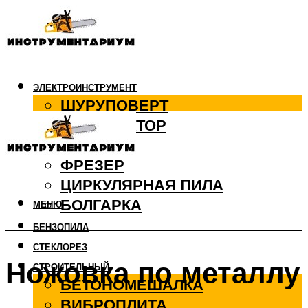
ЭЛЕКТРОИНСТРУМЕНТ
ШУРУПОВЕРТ
ПЕРФОРАТОР
ДРЕЛЬ
ФРЕЗЕР
ЦИРКУЛЯРНАЯ ПИЛА
БОЛГАРКА
МЕНЮ
БЕНЗОПИЛА
СТЕКЛОРЕЗ
Ножовка по металлу
СТРОИТЕЛЬНЫЙ
БЕТОНОМЕШАЛКА
ВИБРОПЛИТА