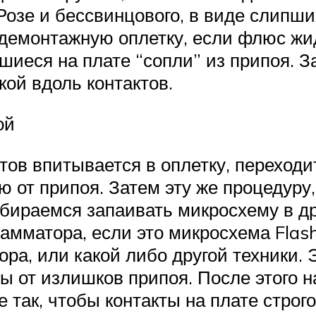
Розе и бессвинцового, в виде слипши
демонтажную оплетку, если флюс жид
вшиеся на плате “сопли” из припоя. 
ой вдоль контактов.
ой
ов впитывается в оплетку, переходит
от припоя. Затем эту же процедуру,
бираемся запаивать микросхему в дру
амматора, если это микросхема Flas
ра, или какой либо другой техники. 
ы от излишков припоя. После этого 
е так, чтобы контакты на плате строг