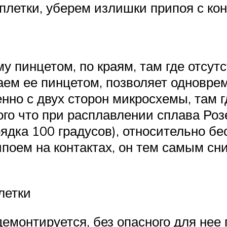
етки, уберем излишки припоя с конта
у пинцетом, по краям, там где отсу
ем ее пинцетом, позволяет одновре
но с двух сторон микросхемы, там г
того что при расплавлении сплава Ро
ядка 100 градусов), относительно бе
поем на контактах, он тем самым с
летки
емонтируется, без опасного для нее 