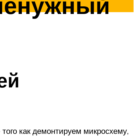
 ненужный
ей
е того как демонтируем микросхему,