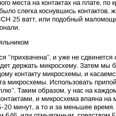
го места на контактах на плате, по 
было слегка коснувшись контактов, ж
ПСН 25 ватт, или подобный маломощн
онали.
яльником
ся “прихвачена”, и уже не сдвинется 
удет держать микросхему. Затем мы 
дому контакту микросхемы, и касаем
кта микросхемы. Использовать припо
плю”. Таким образом, у нас на каждо
онтактами, и микросхема впаяна на м
20 минут, а то и за меньшее время.
 646, или отмывочным средством Flux