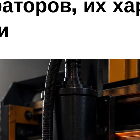
торов, их ха
и