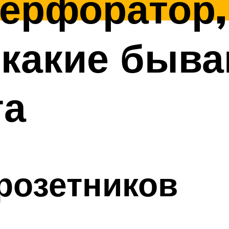
перфоратор,
 какие быв
та
розетников