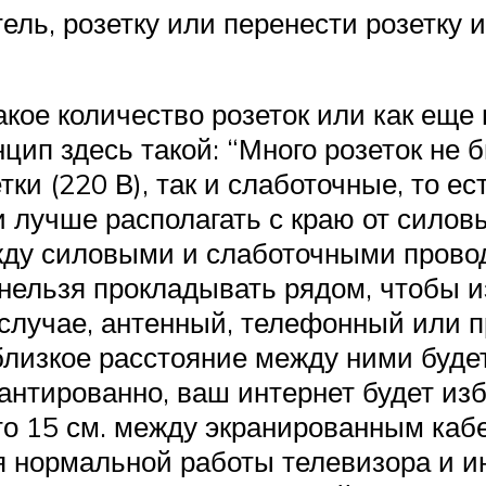
ель, розетку или перенести розетку и
акое количество розеток или как еще 
цип здесь такой: “Много розеток не 
ки (220 В), так и слаботочные, то е
 лучше располагать с краю от силов
жду силовыми и слаботочными прово
и нельзя прокладывать рядом, чтобы 
случае, антенный, телефонный или п
лизкое расстояние между ними будет
арантированно, ваш интернет будет из
то 15 см. между экранированным ка
я нормальной работы телевизора и и