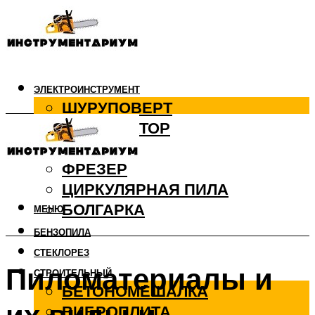
ЭЛЕКТРОИНСТРУМЕНТ
ШУРУПОВЕРТ
ПЕРФОРАТОР
ДРЕЛЬ
ФРЕЗЕР
ЦИРКУЛЯРНАЯ ПИЛА
БОЛГАРКА
МЕНЮ
БЕНЗОПИЛА
СТЕКЛОРЕЗ
Пиломатериалы и
СТРОИТЕЛЬНЫЙ
БЕТОНОМЕШАЛКА
ВИБРОПЛИТА