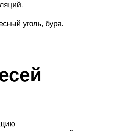
уляций.
сный уголь, бура.
есей
ацию