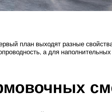
ервый план выходят разные свойства
лопроводность, а для наполнительных
рмовочных см