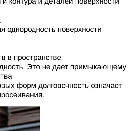
и контура и деталей поверхности
.
ая однородность поверхности
в в пространстве.
одность. Это не дает примыкающему
ства
овых форм долговечность означает
просеивания.