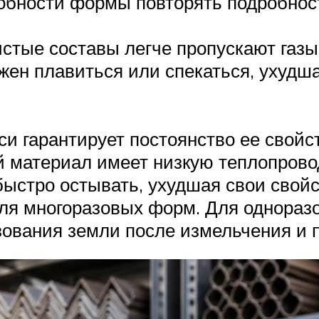
обности формы повторять подробност
стые составы легче пропускают газы
жен плавиться или спекаться, ухудш
и гарантирует постоянство ее свойст
й материал имеет низкую теплопров
ыстро остывать, ухудшая свои свой
ля многоразовых форм. Для однораз
зования земли после измельчения и 