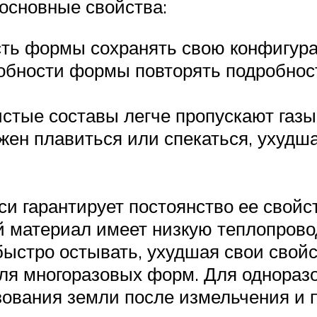
основные свойства:
сть формы сохранять свою конфигур
обности формы повторять подробност
стые составы легче пропускают газы
жен плавиться или спекаться, ухудш
и гарантирует постоянство ее свойст
й материал имеет низкую теплопров
ыстро остывать, ухудшая свои свой
ля многоразовых форм. Для однораз
зования земли после измельчения и 