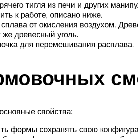
ячего тигля из печи и других манип
ить к работе, описано ниже.
сплава от окисления воздухом. Древе
т же древесный уголь.
лочка для перемешивания расплава.
рмовочных см
основные свойства:
сть формы сохранять свою конфигур