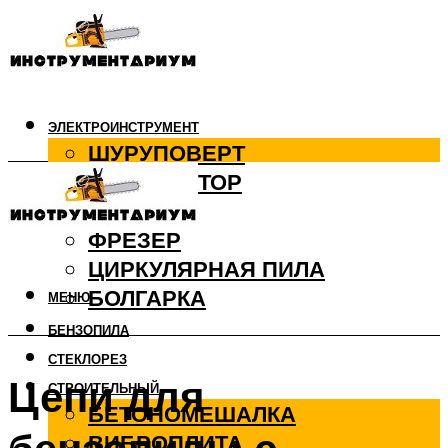
ЭЛЕКТРОИНСТРУМЕНТ
ШУРУПОВЕРТ
ПЕРФОРАТОР
ДРЕЛЬ
ФРЕЗЕР
ЦИРКУЛЯРНАЯ ПИЛА
БОЛГАРКА
МЕНЮ
БЕНЗОПИЛА
СТЕКЛОРЕЗ
Цепи для
СТРОИТЕЛЬНЫЙ
БЕТОНОМЕШАЛКА
ВИБРОПЛИТА