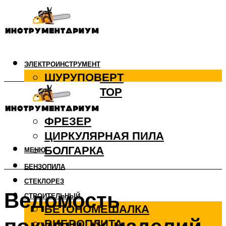
ЭЛЕКТРОИНСТРУМЕНТ
ШУРУПОВЕРТ
ПЕРФОРАТОР
ДРЕЛЬ
ФРЕЗЕР
ЦИРКУЛЯРНАЯ ПИЛА
БОЛГАРКА
МЕНЮ
БЕНЗОПИЛА
СТЕКЛОРЕЗ
Ведомость
СТРОИТЕЛЬНЫЙ
БЕТОНОМЕШАЛКА
ВИБРОПЛИТА