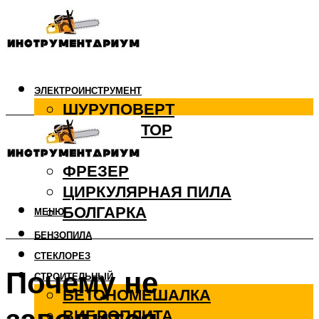
ЭЛЕКТРОИНСТРУМЕНТ
ШУРУПОВЕРТ
ПЕРФОРАТОР
ДРЕЛЬ
ФРЕЗЕР
ЦИРКУЛЯРНАЯ ПИЛА
БОЛГАРКА
МЕНЮ
БЕНЗОПИЛА
СТЕКЛОРЕЗ
Почему не
СТРОИТЕЛЬНЫЙ
БЕТОНОМЕШАЛКА
ВИБРОПЛИТА