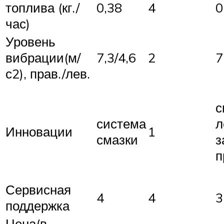
топлива (кг./
0,38
4
0
час)
Уровень
вибрации(м/
7,3/4,6
2
7
с2), прав./лев.
с
система
л
Инновации
1
смазки
з
п
Сервисная
4
4
3
поддержка
Цена(в