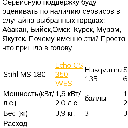
Сервисную поддержку буду
оценивать по наличию сервисов в
случайно выбранных городах:
Абакан, Бийск,Омск, Курск, Муром,
Якутск. Почему именно эти? Просто
что пришло в голову.
Echo CS
Husqvarna
Stihl MS 180
350
135
6
WES
Мощность(кВт/
1,5 кВт/
1
баллы
л.с.)
2.0 л.с
2
Вес (кг)
3,9 кг.
3
3
Расход