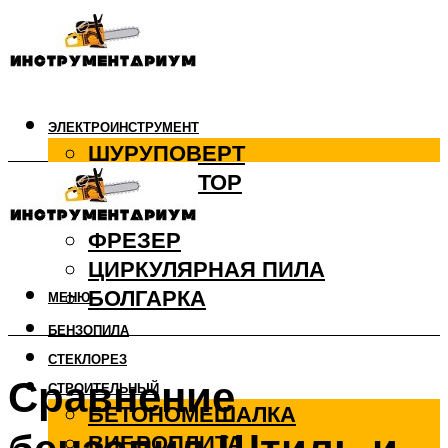
ЭЛЕКТРОИНСТРУМЕНТ
ШУРУПОВЕРТ
ПЕРФОРАТОР
ДРЕЛЬ
ФРЕЗЕР
ЦИРКУЛЯРНАЯ ПИЛА
БОЛГАРКА
МЕНЮ
БЕНЗОПИЛА
СТЕКЛОРЕЗ
Сравнение
СТРОИТЕЛЬНЫЙ
БЕТОНОМЕШАЛКА
ВИБРОПЛИТА