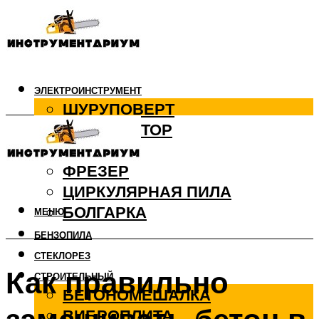
ЭЛЕКТРОИНСТРУМЕНТ
ШУРУПОВЕРТ
ПЕРФОРАТОР
ДРЕЛЬ
ФРЕЗЕР
ЦИРКУЛЯРНАЯ ПИЛА
БОЛГАРКА
МЕНЮ
БЕНЗОПИЛА
СТЕКЛОРЕЗ
Как правильно
СТРОИТЕЛЬНЫЙ
БЕТОНОМЕШАЛКА
ВИБРОПЛИТА