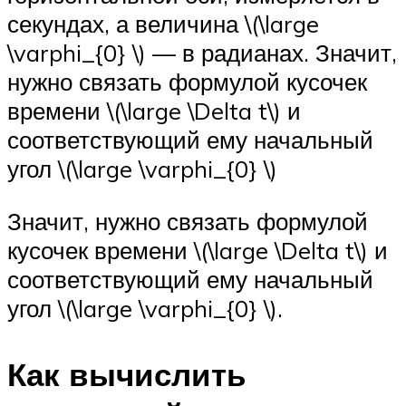
секундах, а величина \(\large
\varphi_{0} \) — в радианах. Значит,
нужно связать формулой кусочек
времени \(\large \Delta t\) и
соответствующий ему начальный
угол \(\large \varphi_{0} \)
Значит, нужно связать формулой
кусочек времени \(\large \Delta t\) и
соответствующий ему начальный
угол \(\large \varphi_{0} \).
Как вычислить