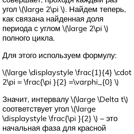
угол \(\large 2\pi \). Найдем теперь,
как связана найденная доля
периода с углом \(\large 2\pi \)
полного цикла.
Для этого используем формулу:
\(\large \displaystyle \frac{1}{4} \cdot
2\pi = \frac{\pi }{2} =\varphi_{0} \)
Значит, интервалу \(\large \Delta t\)
соответствует угол \(\large
\displaystyle \frac{\pi }{2} \) – это
начальная фаза для красной