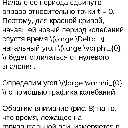
Начало ее периода сдвинуто
вправо относительно точки t = 0.
Поэтому, для красной кривой,
начавшей новый период колебаний
спустя время \(\large \Delta t\),
начальный угол \(\large \varphi_{0}
\) будет отличаться от нулевого
значения.
Определим угол \(\large \varphi_{0}
\) с помощью графика колебаний.
Обратим внимание (рис. 8) на то,
что время, лежащее на
горизонтальной оси, измеряется в