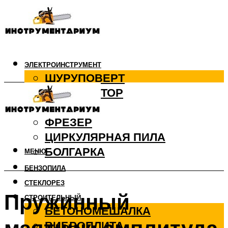
ЭЛЕКТРОИНСТРУМЕНТ
ШУРУПОВЕРТ
ПЕРФОРАТОР
ДРЕЛЬ
ФРЕЗЕР
ЦИРКУЛЯРНАЯ ПИЛА
БОЛГАРКА
МЕНЮ
БЕНЗОПИЛА
СТЕКЛОРЕЗ
Пружинный
СТРОИТЕЛЬНЫЙ
БЕТОНОМЕШАЛКА
ВИБРОПЛИТА