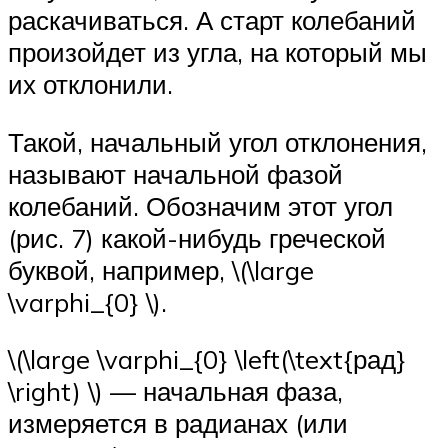
раскачиваться. А старт колебаний
произойдет из угла, на который мы
их отклонили.
Такой, начальный угол отклонения,
называют начальной фазой
колебаний. Обозначим этот угол
(рис. 7) какой-нибудь греческой
буквой, например, \(\large
\varphi_{0} \).
\(\large \varphi_{0} \left(\text{рад}
\right) \) — начальная фаза,
измеряется в радианах (или