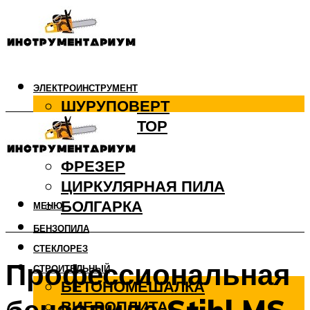
ЭЛЕКТРОИНСТРУМЕНТ
ШУРУПОВЕРТ
ПЕРФОРАТОР
ДРЕЛЬ
ФРЕЗЕР
ЦИРКУЛЯРНАЯ ПИЛА
БОЛГАРКА
МЕНЮ
БЕНЗОПИЛА
СТЕКЛОРЕЗ
Профессиональная
СТРОИТЕЛЬНЫЙ
БЕТОНОМЕШАЛКА
ВИБРОПЛИТА