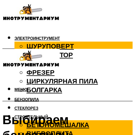
ЭЛЕКТРОИНСТРУМЕНТ
ШУРУПОВЕРТ
ПЕРФОРАТОР
ДРЕЛЬ
ФРЕЗЕР
ЦИРКУЛЯРНАЯ ПИЛА
БОЛГАРКА
МЕНЮ
БЕНЗОПИЛА
СТЕКЛОРЕЗ
Выбираем
СТРОИТЕЛЬНЫЙ
БЕТОНОМЕШАЛКА
ВИБРОПЛИТА