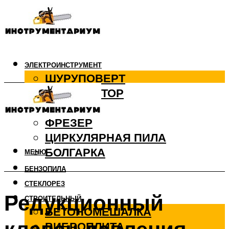
ЭЛЕКТРОИНСТРУМЕНТ
ШУРУПОВЕРТ
ПЕРФОРАТОР
ДРЕЛЬ
ФРЕЗЕР
ЦИРКУЛЯРНАЯ ПИЛА
БОЛГАРКА
МЕНЮ
БЕНЗОПИЛА
СТЕКЛОРЕЗ
Редукционный
СТРОИТЕЛЬНЫЙ
БЕТОНОМЕШАЛКА
ВИБРОПЛИТА