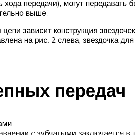
ь хода передачи), могут передавать
ительно выше.
 цепи зависит конструкция звездочек
лена на рис. 2 слева, звездочка для
епных передач
ами:
внении с зубчатыми заключается в т