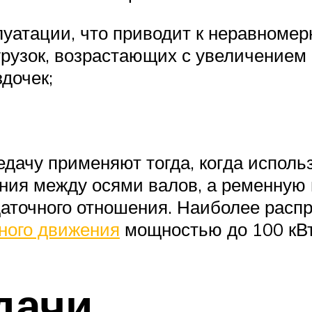
луатации, что приводит к неравномер
рузок, возрастающих с увеличением
дочек;
дачу применяют тогда, ког­да исполь
ния между осями валов, а ременную п
даточного от­ношения. Наиболее рас
ного движения
мощностью до 100 кВт 
дачи