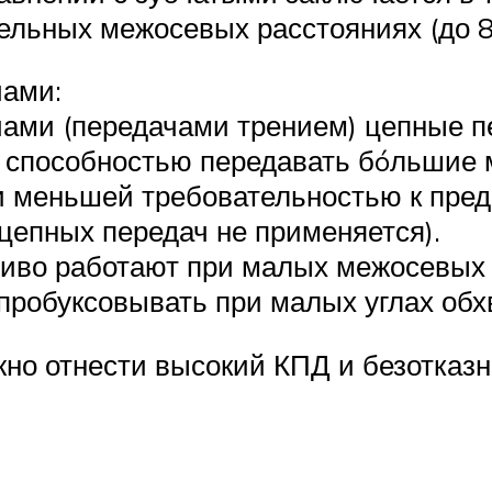
льных межосевых расстояниях (до 8
чами:
ами (передачами трением) цепные п
, способностью передавать бóльшие 
 и меньшей требовательностью к пре
цепных передач не применяется).
чиво работают при малых межосевых
 пробуксовывать при малых углах обх
но отнести высокий КПД и безотказн