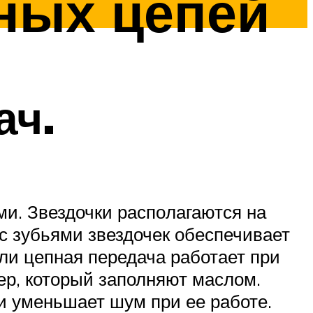
ных цепей
ач.
и. Звездочки распо­лагаются на
 с зубьями звездочек обеспечивает
сли цепная передача работает при
ер, который заполняют маслом.
и уменьшает шум при ее работе.