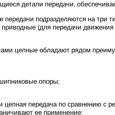
ающиеся детали передачи, обеспечива
 передачи подразделяют­ся на три ти
и приводные (для передачи движения 
ами цепные обладают ря­дом преиму
дшипниковые опоры;
 цепная передача по срав­нению с ре
раничивают ее применение: