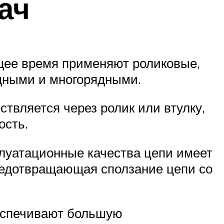
ач
щее время применяют роликовые,
ядными и многорядными.
твляется через ролик или втулку,
ость.
плуатационные качества цепи имеет
редотвращающая сползание цепи со
беспечивают большую