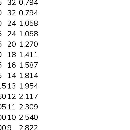
5
32
0,794
0
32
0,794
0
24
1,058
5
24
1,058
5
20
1,270
0
18
1,411
5
16
1,587
5
14
1,814
15
13
1,954
60
12
2,117
05
11
2,309
00
10
2,540
00
9
2,822