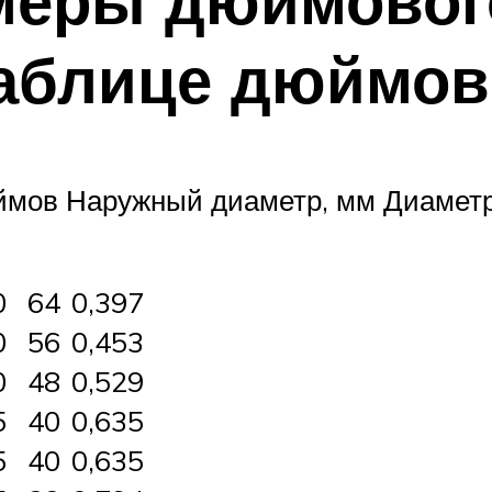
меры дюймовог
таблице дюймов
ймов Наружный диаметр, мм Диаметр
0
64
0,397
0
56
0,453
0
48
0,529
5
40
0,635
5
40
0,635