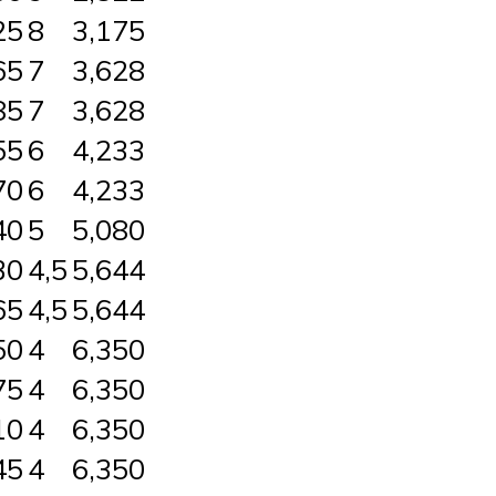
25
8
3,175
65
7
3,628
85
7
3,628
55
6
4,233
70
6
4,233
40
5
5,080
30
4,5
5,644
65
4,5
5,644
50
4
6,350
75
4
6,350
10
4
6,350
45
4
6,350