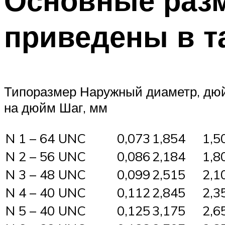
Основные раз
приведены в 
Типоразмер Наружный диаметр, дю
на дюйм Шаг, мм
N 1 – 64 UNC
0,073
1,854
1,5
N 2 – 56 UNC
0,086
2,184
1,8
N 3 – 48 UNC
0,099
2,515
2,1
N 4 – 40 UNC
0,112
2,845
2,3
N 5 – 40 UNC
0,125
3,175
2,6