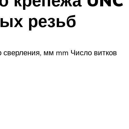
о крепежа UNC
ых резьб
 сверления, мм mm Число витков