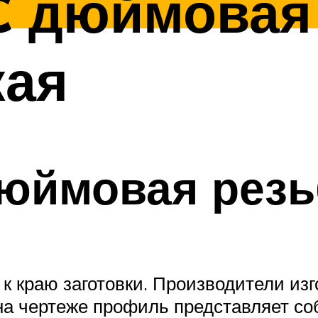
C дюймовая
кая
дюймовая резь
 краю заготовки. Производители изг
а чертеже профиль представляет со