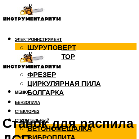
ЭЛЕКТРОИНСТРУМЕНТ
ШУРУПОВЕРТ
ПЕРФОРАТОР
ДРЕЛЬ
ФРЕЗЕР
ЦИРКУЛЯРНАЯ ПИЛА
БОЛГАРКА
МЕНЮ
БЕНЗОПИЛА
СТЕКЛОРЕЗ
Станок для распила
СТРОИТЕЛЬНЫЙ
БЕТОНОМЕШАЛКА
ВИБРОПЛИТА