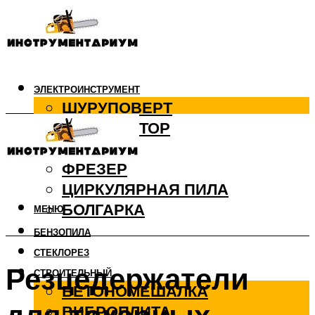
ЭЛЕКТРОИНСТРУМЕНТ
ШУРУПОВЕРТ
ПЕРФОРАТОР
ДРЕЛЬ
ФРЕЗЕР
ЦИРКУЛЯРНАЯ ПИЛА
БОЛГАРКА
МЕНЮ
БЕНЗОПИЛА
СТЕКЛОРЕЗ
Резцедержатели
СТРОИТЕЛЬНЫЙ
БЕТОНОМЕШАЛКА
ВИБРОПЛИТА