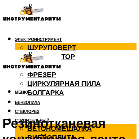
ЭЛЕКТРОИНСТРУМЕНТ
ШУРУПОВЕРТ
ПЕРФОРАТОР
ДРЕЛЬ
ФРЕЗЕР
ЦИРКУЛЯРНАЯ ПИЛА
БОЛГАРКА
МЕНЮ
БЕНЗОПИЛА
СТЕКЛОРЕЗ
Резинотканевая
СТРОИТЕЛЬНЫЙ
БЕТОНОМЕШАЛКА
ВИБРОПЛИТА