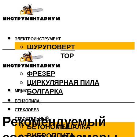
ЭЛЕКТРОИНСТРУМЕНТ
ШУРУПОВЕРТ
ПЕРФОРАТОР
ДРЕЛЬ
ФРЕЗЕР
ЦИРКУЛЯРНАЯ ПИЛА
БОЛГАРКА
МЕНЮ
БЕНЗОПИЛА
СТЕКЛОРЕЗ
Рекомендуемый
СТРОИТЕЛЬНЫЙ
БЕТОНОМЕШАЛКА
ВИБРОПЛИТА