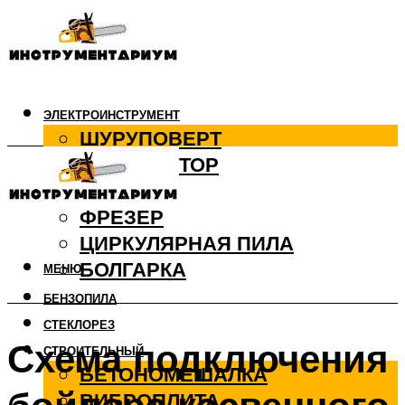
ЭЛЕКТРОИНСТРУМЕНТ
ШУРУПОВЕРТ
ПЕРФОРАТОР
ДРЕЛЬ
ФРЕЗЕР
ЦИРКУЛЯРНАЯ ПИЛА
БОЛГАРКА
МЕНЮ
БЕНЗОПИЛА
СТЕКЛОРЕЗ
Схема подключения
СТРОИТЕЛЬНЫЙ
БЕТОНОМЕШАЛКА
ВИБРОПЛИТА