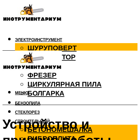
ЭЛЕКТРОИНСТРУМЕНТ
ШУРУПОВЕРТ
ПЕРФОРАТОР
ДРЕЛЬ
ФРЕЗЕР
ЦИРКУЛЯРНАЯ ПИЛА
БОЛГАРКА
МЕНЮ
БЕНЗОПИЛА
СТЕКЛОРЕЗ
Устройство и
СТРОИТЕЛЬНЫЙ
БЕТОНОМЕШАЛКА
ВИБРОПЛИТА