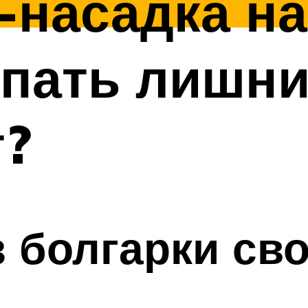
насадка на
упать лишн
т?
 болгарки св