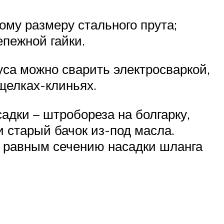
му размеру стального прута;
епежной гайки.
уса можно сварить электросваркой,
щелках-клиньях.
адки – штробореза на болгарку,
 старый бачок из-под масла.
, равным сечению насадки шланга