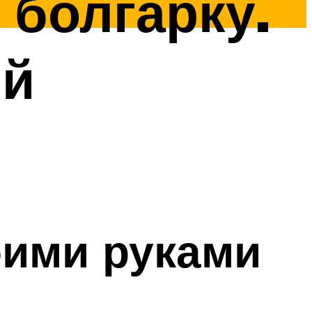
 болгарку.
ий
оими руками