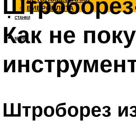
Штроборез-
ВИБРОПЛИТА
СТАНКИ
Как не пок
МЕНЮ
инструмен
Штроборез из