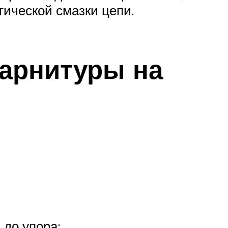
тической смазки цепи.
гарнитуры на
 до упора;