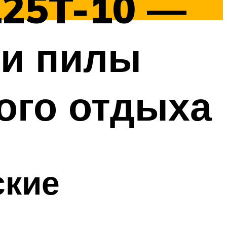
125T-10 —
ни пилы
ого отдыха
ские