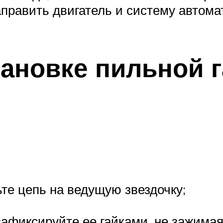
аправить двигатель и систему автома
тановке пильной 
те цепь на ведущую звездочку;
афиксируйте ее гайками, не зажимая