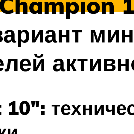
 Champion 
вариант ми
лей активн
 10″: техниче
ки