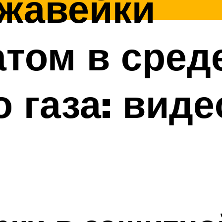
ржавейки
том в сред
 газа: виде
я