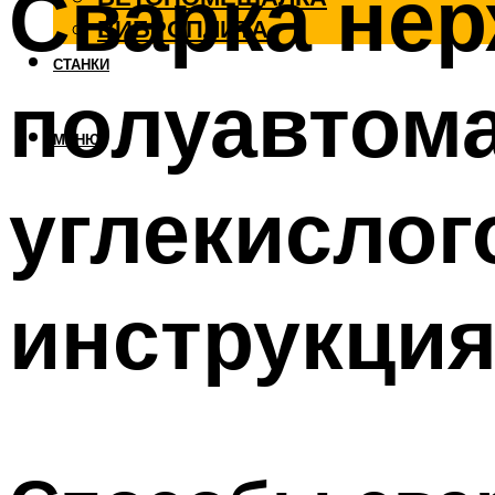
Сварка не
ВИБРОПЛИТА
СТАНКИ
полуавтома
МЕНЮ
углекислого
инструкци