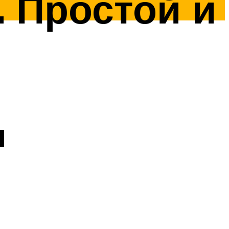
. Простой и
я