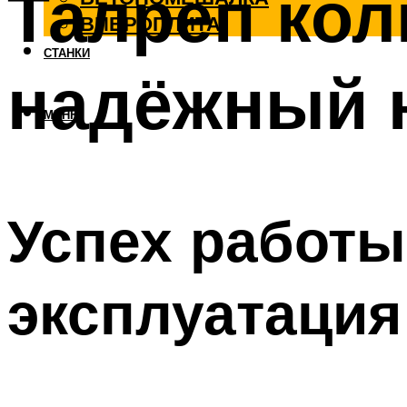
Талреп кол
ВИБРОПЛИТА
СТАНКИ
надёжный 
МЕНЮ
Успех работы
эксплуатация